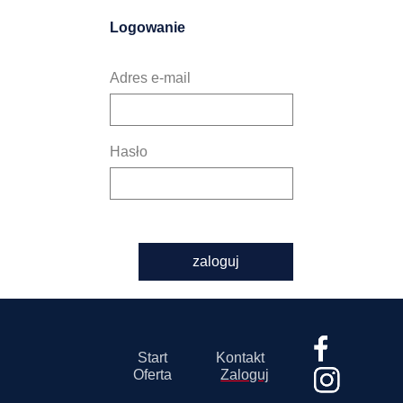
Logowanie
Adres e-mail
Hasło
zaloguj
Start
Kontakt
Oferta
Zaloguj