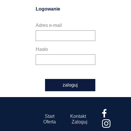
Logowanie
Adres e-mail
Hasło
zaloguj
Start
Kontakt
Oferta
Zaloguj