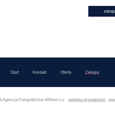
zalog
Start
Kontakt
Oferta
Zaloguj
6 Agencja Fotograficzna 400mm s.c.
polityka prywatności
reg