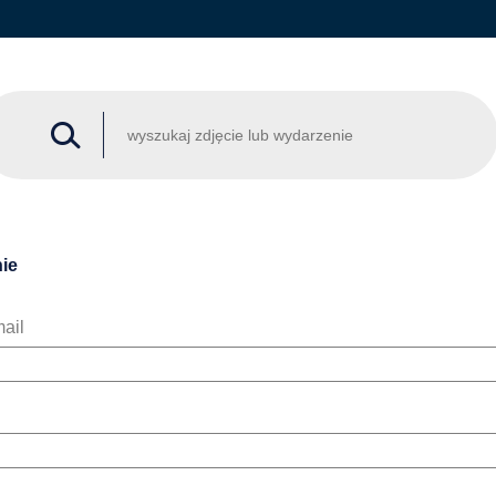
ie
ail