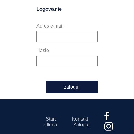
Logowanie
Adres e-mail
Hasło
zaloguj
Start
Kontakt
Oferta
Zaloguj