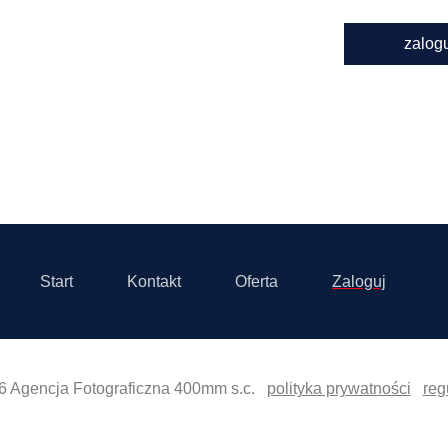
zalog
Start
Kontakt
Oferta
Zaloguj
6 Agencja Fotograficzna 400mm s.c.
polityka prywatności
reg