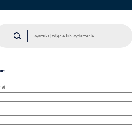
ie
ail