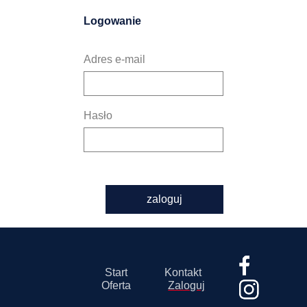
Logowanie
Adres e-mail
Hasło
zaloguj
Start
Kontakt
Oferta
Zaloguj