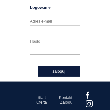
Logowanie
Adres e-mail
Hasło
zaloguj
Start
Kontakt
Oferta
Zaloguj