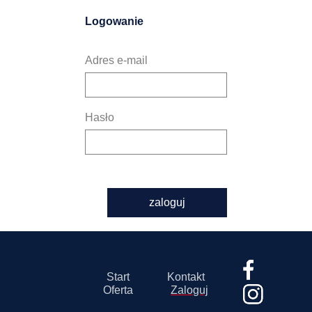
Logowanie
Adres e-mail
Hasło
zaloguj
Start
Kontakt
Oferta
Zaloguj