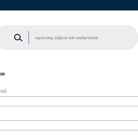
ie
ail