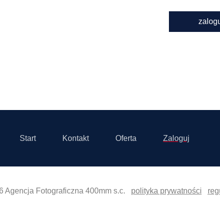
zalog
Start
Kontakt
Oferta
Zaloguj
6 Agencja Fotograficzna 400mm s.c.
polityka prywatności
reg