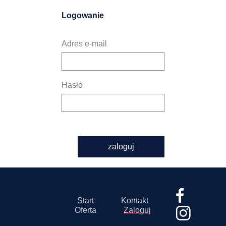
Logowanie
Adres e-mail
Hasło
zaloguj
Start
Kontakt
Oferta
Zaloguj