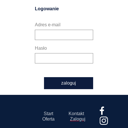
Logowanie
Adres e-mail
Hasło
zaloguj
Start
Kontakt
Oferta
Zaloguj