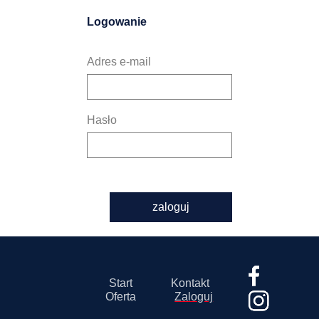
Logowanie
Adres e-mail
Hasło
zaloguj
Start
Kontakt
Oferta
Zaloguj