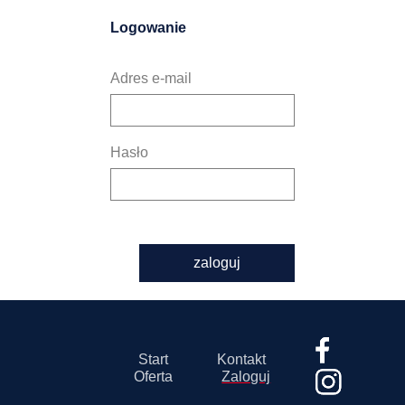
Logowanie
Adres e-mail
Hasło
zaloguj
Start
Kontakt
Oferta
Zaloguj