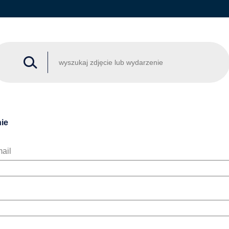
ie
ail