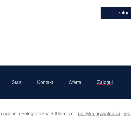
zalog
Start
Kontakt
Oferta
Zaloguj
6 Agencja Fotograficzna 400mm s.c.
polityka prywatności
reg