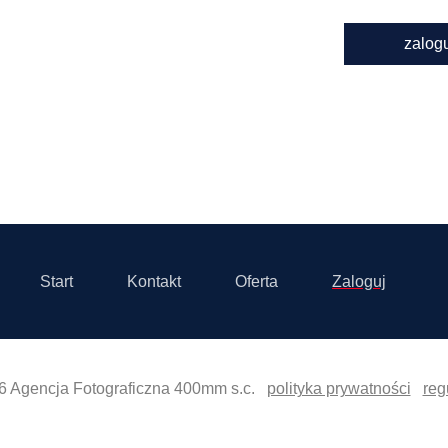
zalog
Start
Kontakt
Oferta
Zaloguj
6 Agencja Fotograficzna 400mm s.c.
polityka prywatności
reg