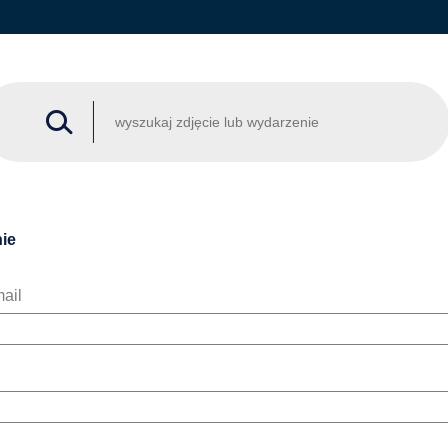
ie
ail