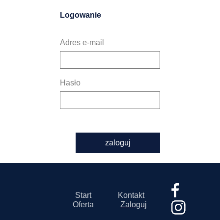
Logowanie
Adres e-mail
Hasło
zaloguj
Start
Kontakt
Oferta
Zaloguj