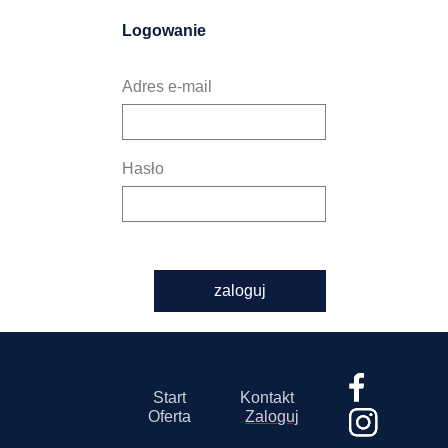
Logowanie
Adres e-mail
Hasło
zaloguj
Start
Kontakt
Oferta
Zaloguj