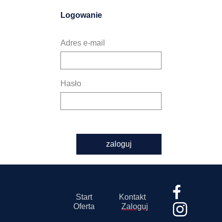
Logowanie
Adres e-mail
Hasło
zaloguj
Start
Kontakt
Oferta
Zaloguj