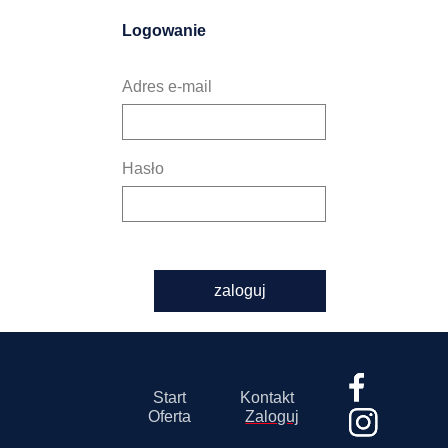
Logowanie
Adres e-mail
Hasło
zaloguj
Start
Kontakt
Oferta
Zaloguj