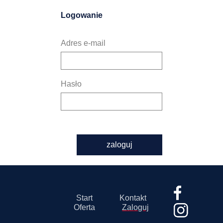
Logowanie
Adres e-mail
Hasło
zaloguj
Start
Kontakt
Oferta
Zaloguj