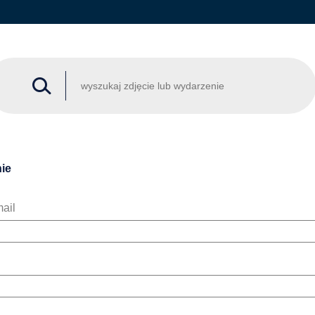
ie
ail