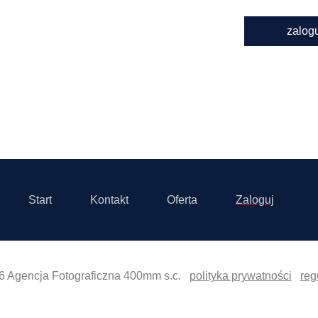
zalog
Start
Kontakt
Oferta
Zaloguj
6 Agencja Fotograficzna 400mm s.c.
polityka prywatności
reg