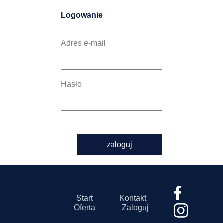
Logowanie
Adres e-mail
Hasło
zaloguj
Start
Kontakt
Oferta
Zaloguj