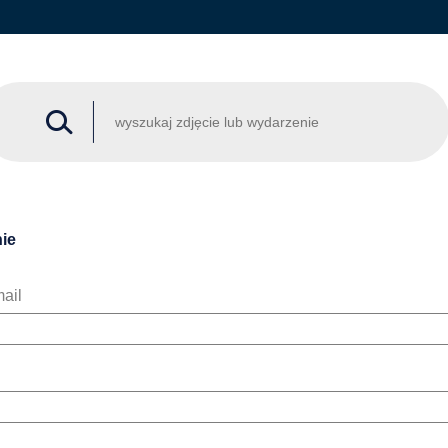
ie
ail