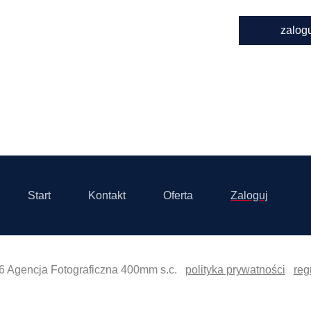
zalog
Start
Kontakt
Oferta
Zaloguj
6 Agencja Fotograficzna 400mm s.c.
polityka prywatności
reg