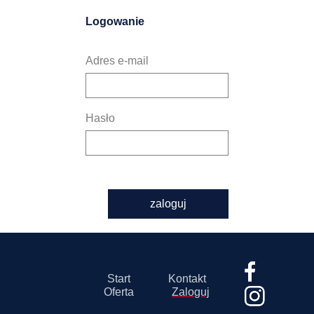
Logowanie
Adres e-mail
Hasło
zaloguj
Start
Kontakt
Oferta
Zaloguj