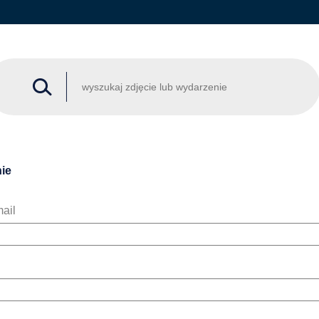
ie
ail