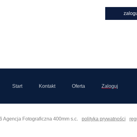
zalog
Start
Kontakt
Oferta
Zaloguj
6 Agencja Fotograficzna 400mm s.c.
polityka prywatności
reg