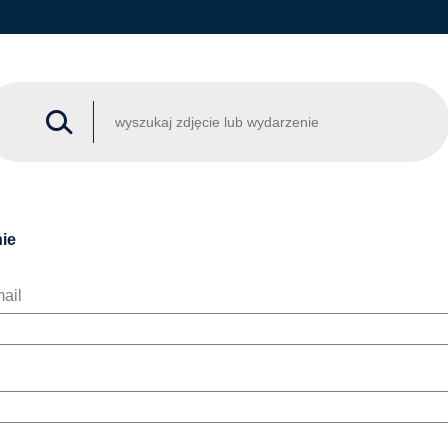
ie
ail