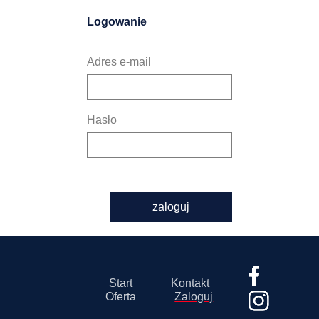
Logowanie
Adres e-mail
Hasło
zaloguj
Start
Kontakt
Oferta
Zaloguj