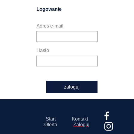
Logowanie
Adres e-mail
Hasło
zaloguj
Start
Kontakt
Oferta
Zaloguj