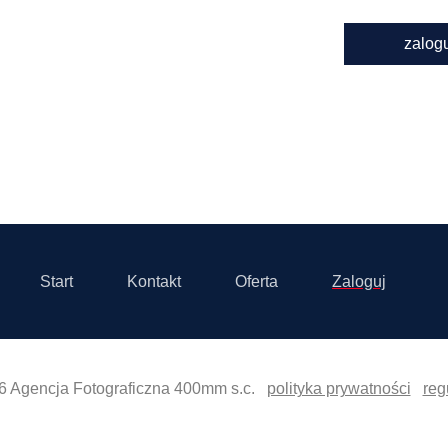
zalog
Start
Kontakt
Oferta
Zaloguj
6 Agencja Fotograficzna 400mm s.c.
polityka prywatności
reg