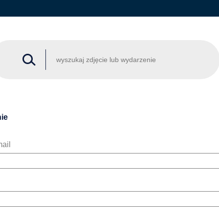
ie
ail