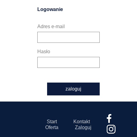
Logowanie
Adres e-mail
Hasło
zaloguj
Start
Kontakt
Oferta
Zaloguj