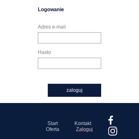
Logowanie
Adres e-mail
Hasło
zaloguj
Start
Kontakt
Oferta
Zaloguj