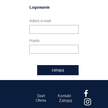
Logowanie
Adres e-mail
Hasło
zaloguj
Start
Kontakt
Oferta
Zaloguj