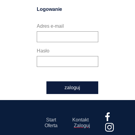
Logowanie
Adres e-mail
Hasło
zaloguj
Start
Kontakt
Oferta
Zaloguj