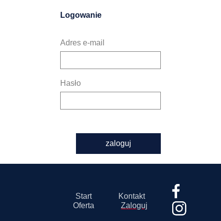
Logowanie
Adres e-mail
Hasło
zaloguj
Start
Kontakt
Oferta
Zaloguj