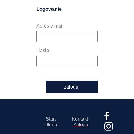
Logowanie
Adres e-mail
Hasło
zaloguj
Start
Kontakt
Oferta
Zaloguj