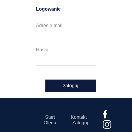
Logowanie
Adres e-mail
Hasło
zaloguj
Start
Kontakt
Oferta
Zaloguj