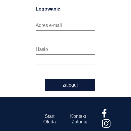
Logowanie
Adres e-mail
Hasło
zaloguj
Start
Kontakt
Oferta
Zaloguj