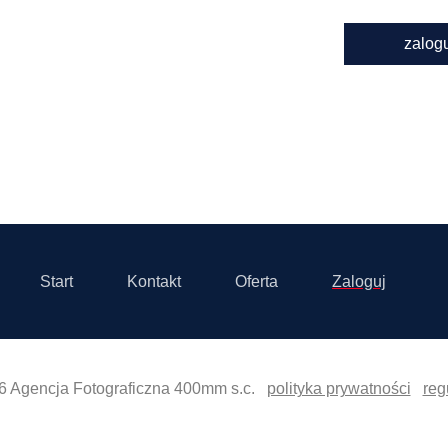
zalog
Start
Kontakt
Oferta
Zaloguj
6 Agencja Fotograficzna 400mm s.c.
polityka prywatności
reg