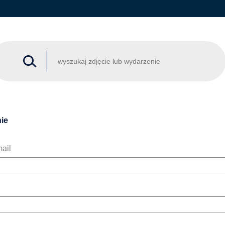
ie
ail