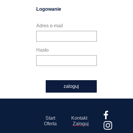
Logowanie
Adres e-mail
Hasło
zaloguj
Start
Kontakt
Oferta
Zaloguj