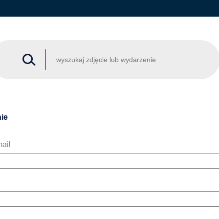
ie
ail