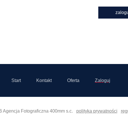
zalog
Start
Kontakt
Oferta
Zaloguj
6 Agencja Fotograficzna 400mm s.c.
polityka prywatności
reg