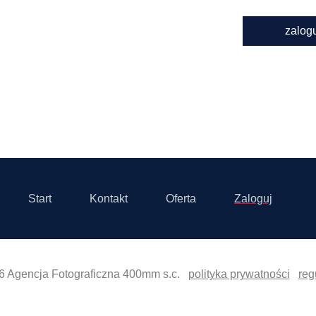
zalog
Start
Kontakt
Oferta
Zaloguj
6 Agencja Fotograficzna 400mm s.c.
polityka prywatności
reg