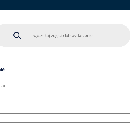
ie
ail