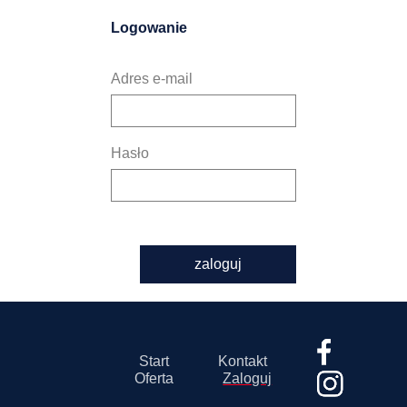
Logowanie
Adres e-mail
Hasło
zaloguj
Start
Kontakt
Oferta
Zaloguj