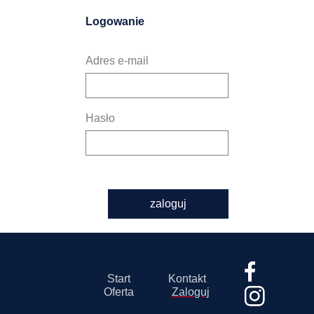
Logowanie
Adres e-mail
Hasło
zaloguj
Start
Kontakt
Oferta
Zaloguj