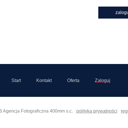
zalog
Start
Kontakt
Oferta
Zaloguj
6 Agencja Fotograficzna 400mm s.c.
polityka prywatności
reg