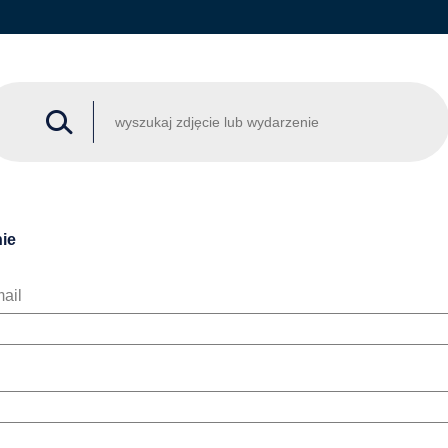
ie
ail