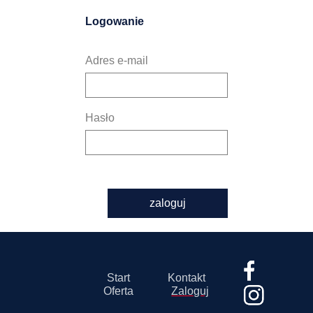
Logowanie
Adres e-mail
Hasło
zaloguj
Start
Kontakt
Oferta
Zaloguj