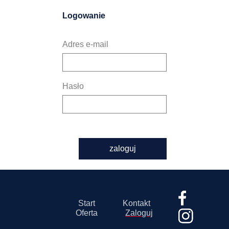
Logowanie
Adres e-mail
Hasło
zaloguj
Start
Kontakt
Oferta
Zaloguj