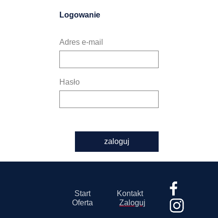
Logowanie
Adres e-mail
Hasło
zaloguj
Start
Kontakt
Oferta
Zaloguj