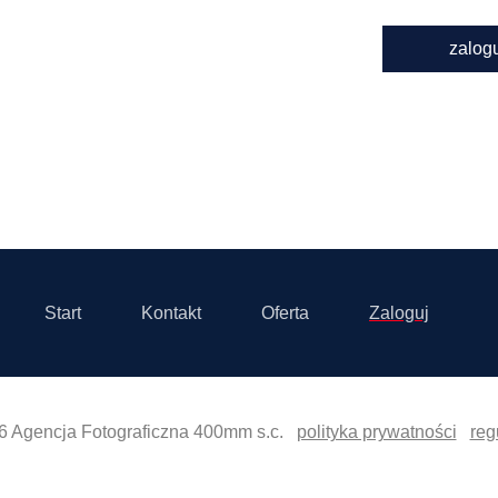
zalog
Start
Kontakt
Oferta
Zaloguj
6 Agencja Fotograficzna 400mm s.c.
polityka prywatności
reg