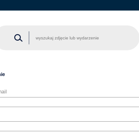
ie
ail