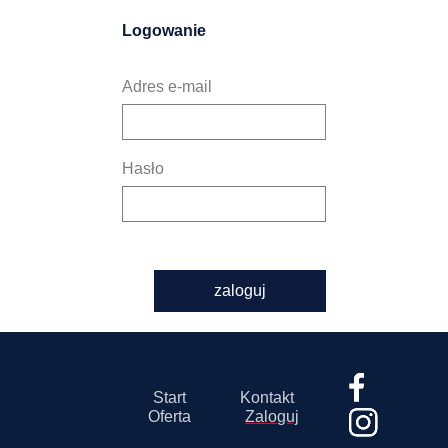
Logowanie
Adres e-mail
Hasło
zaloguj
Start
Kontakt
Oferta
Zaloguj