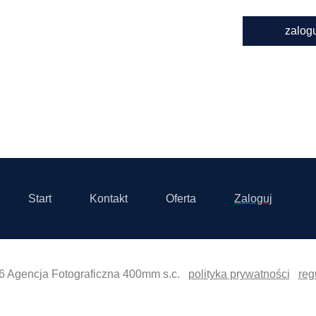
zalog
Start
Kontakt
Oferta
Zaloguj
6 Agencja Fotograficzna 400mm s.c.
polityka prywatności
reg