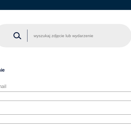
ie
ail